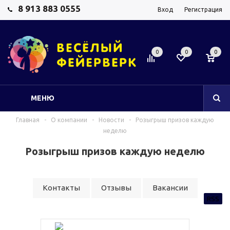
8 913 883 0555
Вход
Регистрация
0
0
0
МЕНЮ
Главная
-
О компании
-
Новости
-
Розыгрыш призов каждую
неделю
Розыгрыш призов каждую неделю
Контакты
Отзывы
Вакансии
RSS