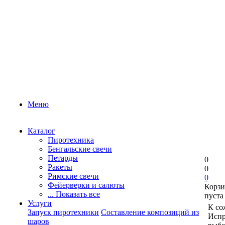
Меню
Каталог
Пиротехника
Бенгальские свечи
Петарды
0
Ракеты
0
Римские свечи
0
Фейерверки и салюты
Корзи
... Показать все
пуста
Услуги
К со
Запуск пиротехники
Составление композиций из
Испр
шаров