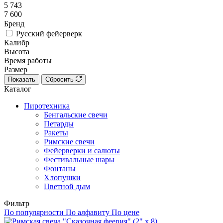
5 743
7 600
Бренд
Русский фейерверк
Калибр
Высота
Время работы
Размер
Показать
Сбросить
Каталог
Пиротехника
Бенгальские свечи
Петарды
Ракеты
Римские свечи
Фейерверки и салюты
Фестивальные шары
Фонтаны
Хлопушки
Цветной дым
Фильтр
По популярности
По алфавиту
По цене