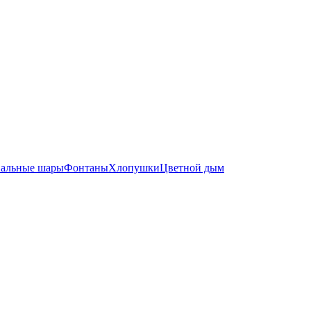
вальные шары
Фонтаны
Хлопушки
Цветной дым