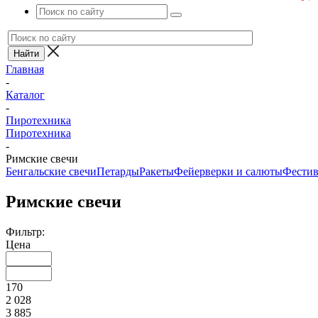
Главная
-
Каталог
-
Пиротехника
Пиротехника
-
Римские свечи
Бенгальские свечи
Петарды
Ракеты
Фейерверки и салюты
Фести
Римские свечи
Фильтр:
Цена
170
2 028
3 885