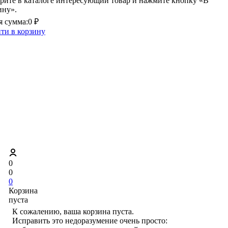
рите в каталоге интересующий товар и нажмите кнопку «В
ину».
 сумма:
0 ₽
ти в корзину
0
0
0
Корзина
пуста
К сожалению, ваша корзина пуста.
Исправить это недоразумение очень просто: