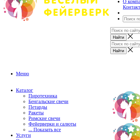
О комп
Контак
Меню
Каталог
Пиротехника
Бенгальские свечи
Петарды
Ракеты
Римские свечи
Фейерверки и салюты
... Показать все
Услуги