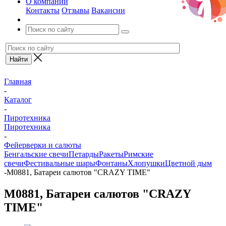
О компании
Контакты
Отзывы
Вакансии
Главная
-
Каталог
-
Пиротехника
Пиротехника
-
Фейерверки и салюты
Бенгальские свечи
Петарды
Ракеты
Римские
свечи
Фестивальные шары
Фонтаны
Хлопушки
Цветной дым
-
M0881, Батареи салютов "CRAZY TIME"
M0881, Батареи салютов "CRAZY
TIME"