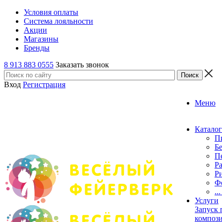
Условия оплаты
Система лояльности
Акции
Магазины
Бренды
8 913 883 0555
Заказать звонок
Вход
Регистрация
Меню
Каталог
П
Б
П
Р
Р
Ф
..
Услуги
Запуск
композ