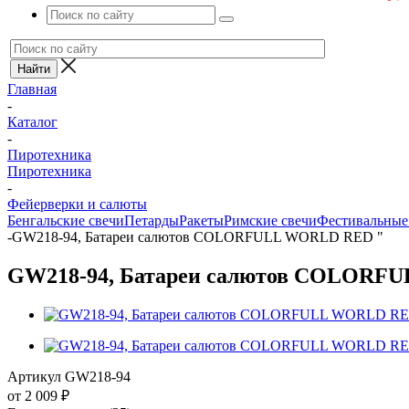
Главная
-
Каталог
-
Пиротехника
Пиротехника
-
Фейерверки и салюты
Бенгальские свечи
Петарды
Ракеты
Римские свечи
Фестивальные
-
GW218-94, Батареи салютов COLORFULL WORLD RED "
GW218-94, Батареи салютов COLORF
Артикул
GW218-94
от
2 009 ₽