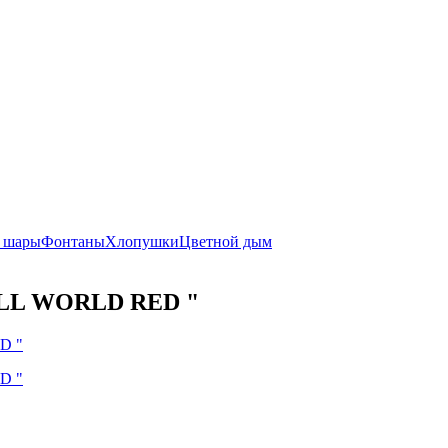
 шары
Фонтаны
Хлопушки
Цветной дым
ULL WORLD RED "