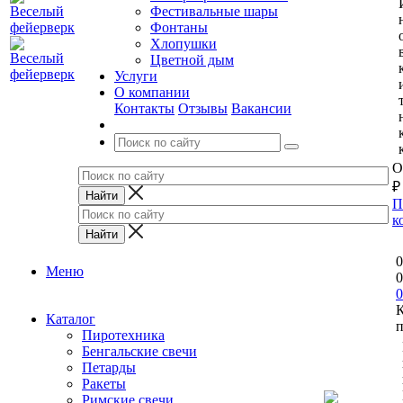
Фестивальные шары
Фонтаны
Хлопушки
Цветной дым
Услуги
О компании
Контакты
Отзывы
Вакансии
О
₽
П
к
0
Меню
0
0
Каталог
п
Пиротехника
Бенгальские свечи
Петарды
Ракеты
Римские свечи