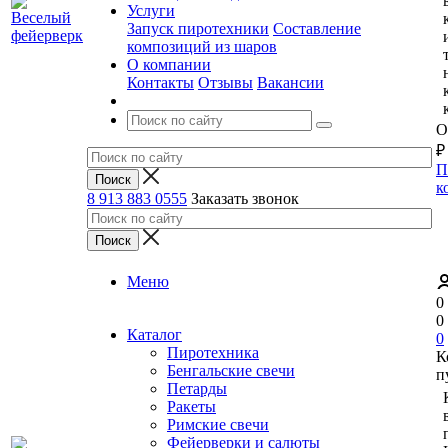
Услуги
Запуск пиротехники
Составление
композиций из шаров
О компании
Контакты
Отзывы
Вакансии
О
₽
П
к
8 913 883 0555
Заказать звонок
Меню
0
0
Каталог
0
Пиротехника
К
Бенгальские свечи
п
Петарды
Ракеты
Римские свечи
Фейерверки и салюты