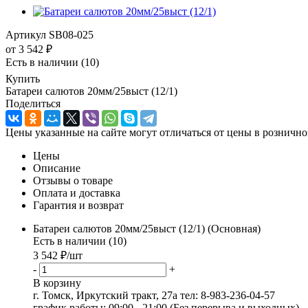
Артикул
SB08-025
от
3 542 ₽
Есть в наличии
(10)
Купить
Батареи салютов 20мм/25выст (12/1)
Поделиться
Цены указанные на сайте могут отличаться от цены в рознично
Цены
Описание
Отзывы о товаре
Оплата и доставка
Гарантия и возврат
Батареи салютов 20мм/25выст (12/1) (Основная)
Есть в наличии (10)
3 542
₽
/шт
-
+
В корзину
г. Томск, Иркутский тракт, 27а
тел: 8-983-236-04-57
график работы: 09:00 - 21:00 (Без перерыва и выходных)