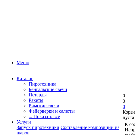
Меню
Каталог
Пиротехника
Бенгальские свечи
Петарды
0
Ракеты
0
Римские свечи
0
Фейерверки и салюты
Корзи
... Показать все
пуста
Услуги
К со
Запуск пиротехники
Составление композиций из
Испр
шаров