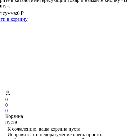
рите в каталоге интересующий товар и нажмите кнопку «В
ину».
 сумма:
0 ₽
ти в корзину
0
0
0
Корзина
пуста
К сожалению, ваша корзина пуста.
Исправить это недоразумение очень просто: