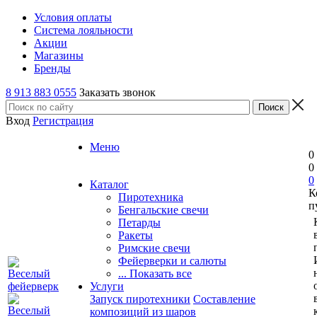
Условия оплаты
Система лояльности
Акции
Магазины
Бренды
8 913 883 0555
Заказать звонок
Вход
Регистрация
Меню
0
0
0
Каталог
К
Пиротехника
п
Бенгальские свечи
Петарды
Ракеты
Римские свечи
Фейерверки и салюты
... Показать все
Услуги
Запуск пиротехники
Составление
композиций из шаров