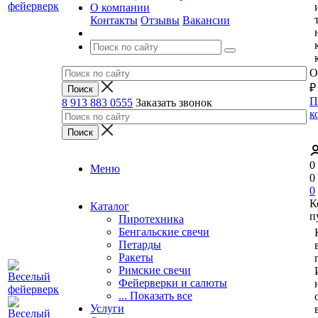
О компании
Контакты
Отзывы
Вакансии
О
₽
П
8 913 883 0555
Заказать звонок
к
0
Меню
0
0
К
Каталог
п
Пиротехника
Бенгальские свечи
Петарды
Ракеты
Римские свечи
Фейерверки и салюты
... Показать все
Услуги