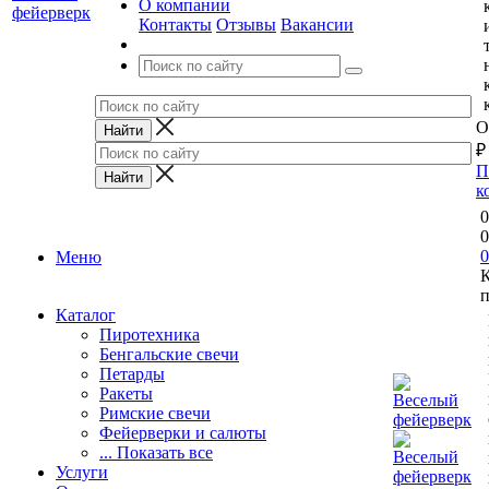
О компании
Контакты
Отзывы
Вакансии
О
₽
П
к
0
0
0
Меню
п
Каталог
Пиротехника
Бенгальские свечи
Петарды
Ракеты
Римские свечи
Фейерверки и салюты
... Показать все
Услуги