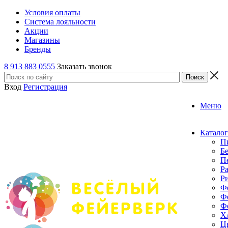
Условия оплаты
Система лояльности
Акции
Магазины
Бренды
8 913 883 0555
Заказать звонок
Вход
Регистрация
Меню
Каталог
П
Б
П
Р
Р
Ф
Ф
Ф
Х
Ц