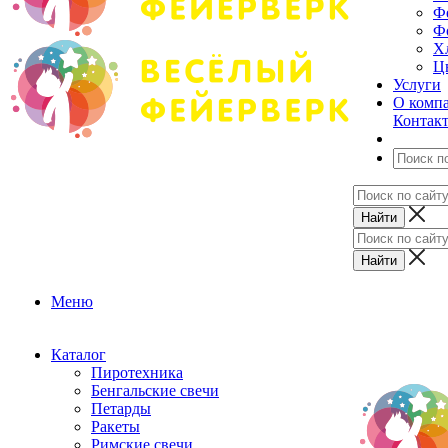
Ф
Ф
Х
Ц
Услуги
О комп
Контак
Меню
Каталог
Пиротехника
Бенгальские свечи
Петарды
Ракеты
Римские свечи