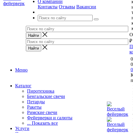
О компании
Контакты
Отзывы
Вакансии
О
₽
П
к
0
0
0
Меню
п
Каталог
Пиротехника
Бенгальские свечи
Петарды
Ракеты
Римские свечи
Фейерверки и салюты
... Показать все
Услуги