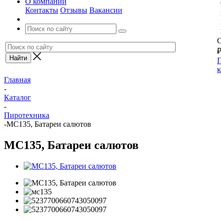
О компании
Контакты
Отзывы
Вакансии
О
П
к
Главная
-
Каталог
-
Пиротехника
-
MC135, Батареи салютов
MC135, Батареи салютов