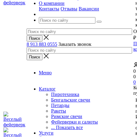
О компании
Контакты
Отзывы
Вакансии
О
₽
П
8 913 883 0555
Заказать звонок
к
0
Меню
0
0
К
Каталог
п
Пиротехника
Бенгальские свечи
Петарды
Ракеты
Римские свечи
Фейерверки и салюты
... Показать все
Услуги