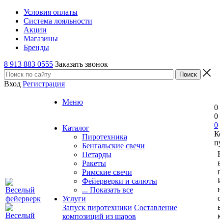
Условия оплаты
Система лояльности
Акции
Магазины
Бренды
8 913 883 0555
Заказать звонок
Вход
Регистрация
Меню
0
0
0
Каталог
К
Пиротехника
п
Бенгальские свечи
Петарды
Ракеты
Римские свечи
Фейерверки и салюты
... Показать все
Услуги
Запуск пиротехники
Составление
композиций из шаров