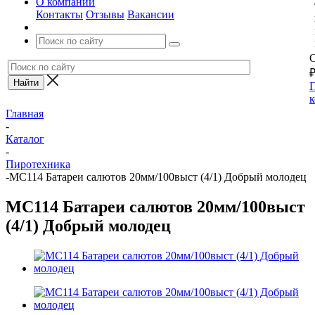
О компании
Контакты
Отзывы
Вакансии
О
П
к
Главная
-
Каталог
-
Пиротехника
-
MC114 Батареи салютов 20мм/100выст (4/1) Добрый молодец
MC114 Батареи салютов 20мм/100выст
(4/1) Добрый молодец