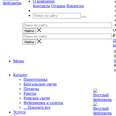
О компании
Контакты
Отзывы
Вакансии
О
₽
П
к
0
0
0
Меню
п
Каталог
Пиротехника
Бенгальские свечи
Петарды
Ракеты
Римские свечи
Фейерверки и салюты
... Показать все
Услуги