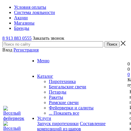
Условия оплаты
Система лояльности
Акции
Магазины
Бренды
8 913 883 0555
Заказать звонок
Вход
Регистрация
Меню
0
0
0
Каталог
К
Пиротехника
п
Бенгальские свечи
Петарды
Ракеты
Римские свечи
Фейерверки и салюты
... Показать все
Услуги
Запуск пиротехники
Составление
композиций из шаров