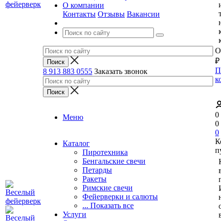
О компании
Контакты
Отзывы
Вакансии
О
₽
П
8 913 883 0555
Заказать звонок
к
0
Меню
0
0
К
Каталог
п
Пиротехника
Бенгальские свечи
Петарды
Ракеты
Римские свечи
Фейерверки и салюты
... Показать все
Услуги