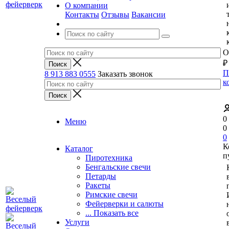
О компании
Контакты
Отзывы
Вакансии
О
₽
П
8 913 883 0555
Заказать звонок
к
0
Меню
0
0
К
Каталог
п
Пиротехника
Бенгальские свечи
Петарды
Ракеты
Римские свечи
Фейерверки и салюты
... Показать все
Услуги