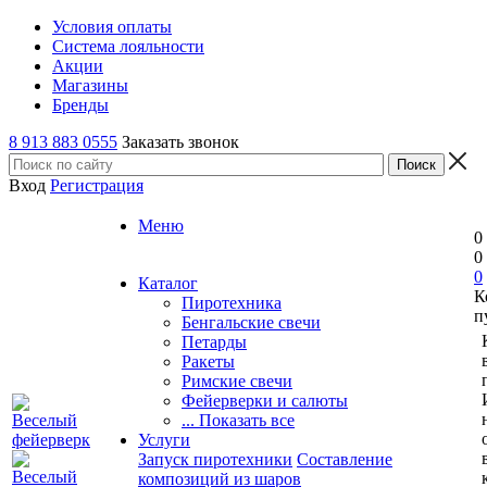
Условия оплаты
Система лояльности
Акции
Магазины
Бренды
8 913 883 0555
Заказать звонок
Вход
Регистрация
Меню
0
0
0
Каталог
К
Пиротехника
п
Бенгальские свечи
Петарды
Ракеты
Римские свечи
Фейерверки и салюты
... Показать все
Услуги
Запуск пиротехники
Составление
композиций из шаров