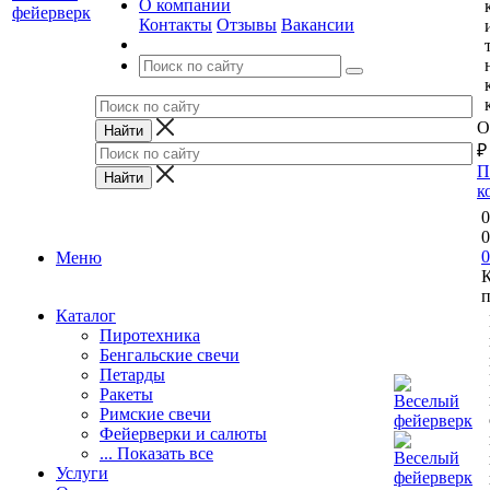
О компании
Контакты
Отзывы
Вакансии
О
₽
П
к
0
0
0
Меню
п
Каталог
Пиротехника
Бенгальские свечи
Петарды
Ракеты
Римские свечи
Фейерверки и салюты
... Показать все
Услуги