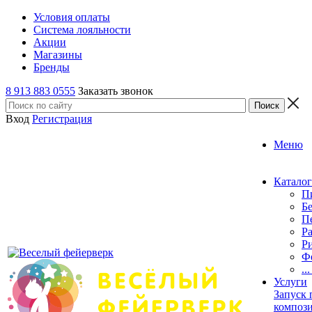
Условия оплаты
Система лояльности
Акции
Магазины
Бренды
8 913 883 0555
Заказать звонок
Вход
Регистрация
Меню
Каталог
П
Б
П
Р
Р
Ф
..
Услуги
Запуск
композ