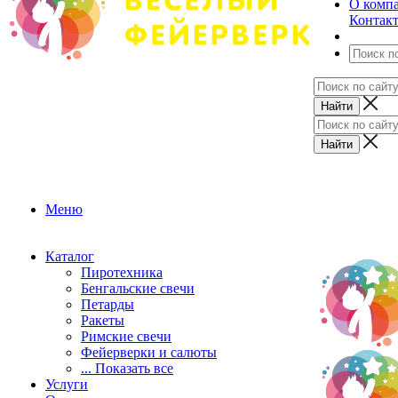
О комп
Контак
Меню
Каталог
Пиротехника
Бенгальские свечи
Петарды
Ракеты
Римские свечи
Фейерверки и салюты
... Показать все
Услуги