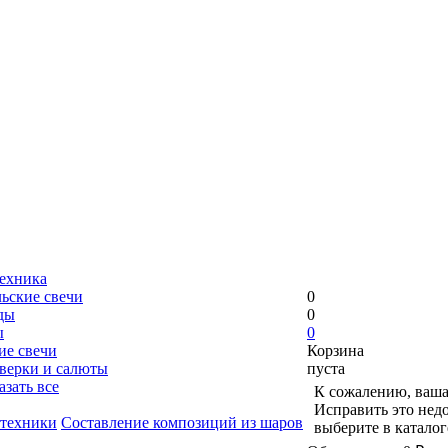
ехника
льские свечи
0
ды
0
ы
0
ие свечи
Корзина
верки и салюты
пуста
казать все
К сожалению, ваша
Исправить это недо
отехники
Составление композиций из шаров
выберите в катало