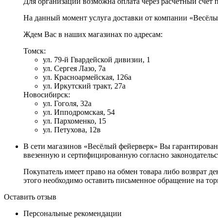
Для организаций возможна оплата через расчётный счет 
На данный момент услуга доставки от компании «Весёлы
Ждем Вас в наших магазинах по адресам:
Томск:
ул. 79-й Гвардейской дивизии, 1
ул. Сергея Лазо, 7а
ул. Красноармейская, 126а
ул. Иркутский тракт, 27а
Новосибирск:
ул. Гоголя, 32а
ул. Ипподромская, 54
ул. Пархоменко, 15
ул. Петухова, 12в
В сети магазинов «Весёлый фейерверк» Вы гарантирован
ввезенную и сертифицированную согласно законодательст
Покупатель имеет право на обмен товара либо возврат де
этого необходимо оставить письменное обращение на торг
Оставить отзыв
Персональные рекомендации