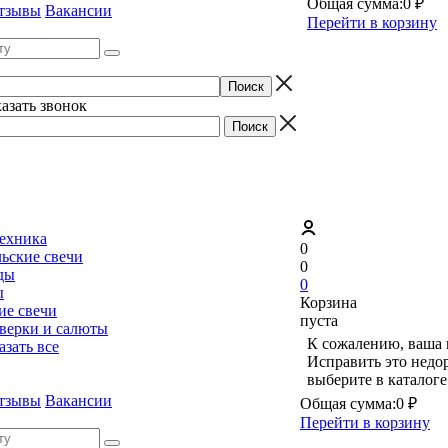
Общая сумма:
0 ₽
тзывы
Вакансии
Перейти в корзину
казать звонок
ехника
0
льские свечи
0
ды
0
ы
Корзина
ие свечи
пуста
верки и салюты
К сожалению, ваша 
казать все
Исправить это недо
выберите в каталог
тзывы
Вакансии
Общая сумма:
0 ₽
Перейти в корзину