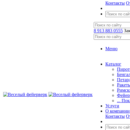
Контакты
О
8 913 883 0555
За
Меню
Каталог
Пирот
Бенга
Петар
Ракет
Римск
Фейер
... По
Услуги
О компании
Контакты
О